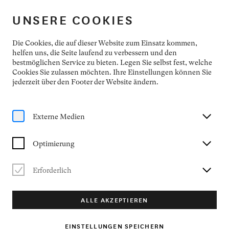
NEUMARKTER KONZERTFREUNDE
UNSERE COOKIES
PROGRAMM
Die Cookies, die auf dieser Website zum Einsatz kommen,
helfen uns, die Seite laufend zu verbessern und den
bestmöglichen Service zu bieten. Legen Sie selbst fest, welche
Cookies Sie zulassen möchten. Ihre Einstellungen können Sie
jederzeit über den Footer der Website ändern.
Externe Medien
KONZERTARCHIV
MONTAG, 1. DEZEMBER 2025
Optimierung
EIFERSUCHT
Philippe Jaroussky, Ensemble Artaserse
Erforderlich
Werke von Vivaldi, Porpora, Galuppi, Durante und den
Scarlattis
ALLE AKZEPTIEREN
VERGANGENE VERANSTALTUNG
EINSTELLUNGEN SPEICHERN